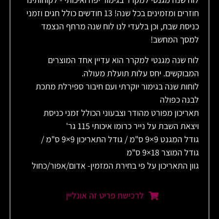
חוזרים ומזמינים בכל שנה! 13 חודשים כולל חגים וזמני
כניסת שבת, וכן בלעדי לנו לוח שנה מרחף הנצמד
למסך המחשב!
לוח שנה מגנטי למקרר הוא עדיין אחד המוצרים
המבוקשים. יחס עלות תועלת מעולה.
לוחות שנה בגימור יוקרתי ועם חיבור ספירלת מתכת
לבנה כפולה
תאריכון מפורט מהודר וצבעוני הכולל זמני כניסת
ויצאת השבת על נייר כרומו איכותי 115 גר'
גודל המגנט 9×9 ס"מ / גודל התאריכון 9×9 ס"מ /
גודל המוצר 18×9 ס"מ
גוון התאריכון על פי בחירת המזמין- אדום/אפור/כחול
לרכישת פריט זה אונליין