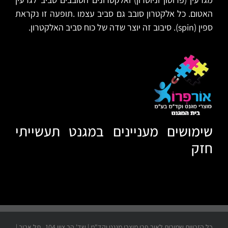
האטום. כל אלקטרון סובב גם סביב עצמו .תופעה זו נקראת
ספין (spin). סיבוב זה יוצר שדה של כוח סביב האלקטרון.
שימושים מעניינים במגנט תעשייתי
חזק
6
כל הזכויות שמורות לאור פרו מוצרי מגנט וקד"מ | שד' הר ציון 104 , תל אביב |